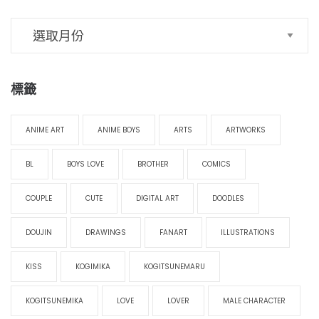
標籤
ANIME ART
ANIME BOYS
ARTS
ARTWORKS
BL
BOYS LOVE
BROTHER
COMICS
COUPLE
CUTE
DIGITAL ART
DOODLES
DOUJIN
DRAWINGS
FANART
ILLUSTRATIONS
KISS
KOGIMIKA
KOGITSUNEMARU
KOGITSUNEMIKA
LOVE
LOVER
MALE CHARACTER