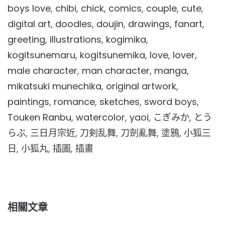
boys love
,
chibi
,
chick
,
comics
,
couple
,
cute
,
digital art
,
doodles
,
doujin
,
drawings
,
fanart
,
greeting
,
illustrations
,
kogimika
,
kogitsunemaru
,
kogitsunemika
,
love
,
lover
,
male character
,
man character
,
manga
,
mikatsuki munechika
,
original artwork
,
paintings
,
romance
,
sketches
,
sword boys
,
Touken Ranbu
,
watercolor
,
yaoi
,
こぎみか
,
とう
らぶ
,
三日月宗近
,
刀剣乱舞
,
刀劍亂舞
,
塗鴉
,
小狐三
日
,
小狐丸
,
插圖
,
插畫
相關文章