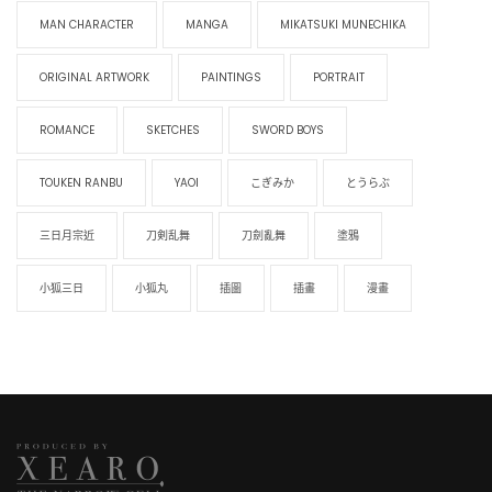
MAN CHARACTER
MANGA
MIKATSUKI MUNECHIKA
ORIGINAL ARTWORK
PAINTINGS
PORTRAIT
ROMANCE
SKETCHES
SWORD BOYS
TOUKEN RANBU
YAOI
こぎみか
とうらぶ
三日月宗近
刀剣乱舞
刀劍亂舞
塗鴉
小狐三日
小狐丸
插圖
插畫
漫畫