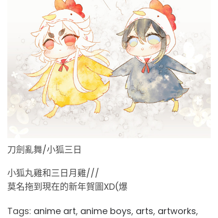
刀劍亂舞/小狐三日
小狐丸雞和三日月雞///
莫名拖到現在的新年賀圖XD(爆
Tags:
anime art
,
anime boys
,
arts
,
artworks
,