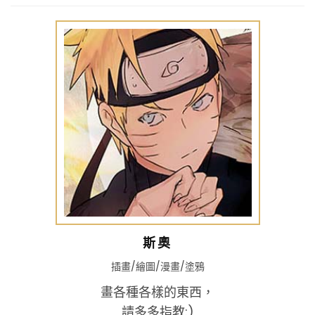
斯奧
插畫/繪圖/漫畫/塗鴉
畫各種各樣的東西，
請多多指教:)