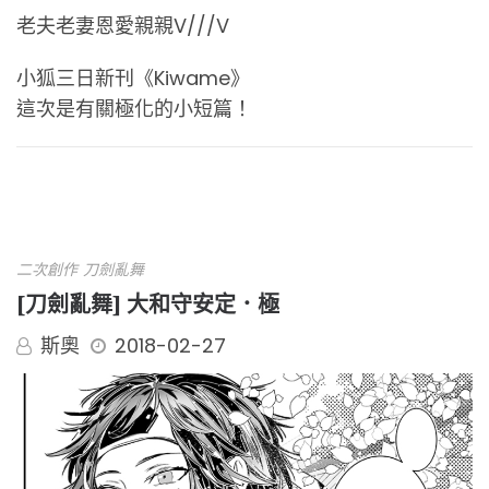
老夫老妻恩愛親親V///V
小狐三日新刊《Kiwame》
這次是有關極化的小短篇！
二次創作
刀劍亂舞
[刀劍亂舞] 大和守安定．極
斯奧
2018-02-27