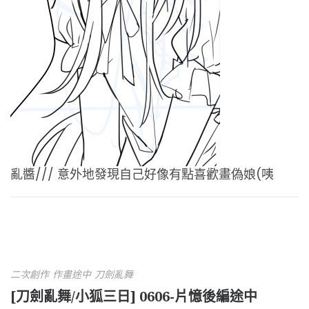
亂醬/// 意外地發現自己好像有點喜歡畫偽娘(咦
二次創作
作畫途中
刀劍亂舞
[刀劍亂舞/小狐三日] 0606-片憶後編途中