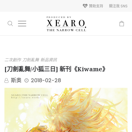
贊助支持
關注我 SNS
-
二次創作
刀劍亂舞
新品資訊
[刀劍亂舞/小狐三日] 新刊《Kiwame》
斯奧
2018-02-28