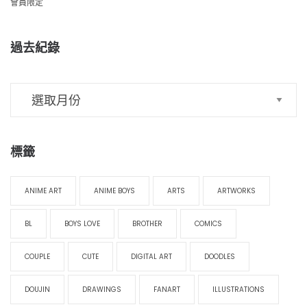
會員限定
過去紀錄
標籤
ANIME ART
ANIME BOYS
ARTS
ARTWORKS
BL
BOYS LOVE
BROTHER
COMICS
COUPLE
CUTE
DIGITAL ART
DOODLES
DOUJIN
DRAWINGS
FANART
ILLUSTRATIONS