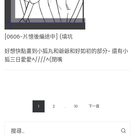
[0606-片憶後編途中] (填坑
好想快點畫到小狐丸和爺爺和好如初的部分~ 還有小
狐三日愛愛^////^(閉嘴
1
2
...
10
下一頁