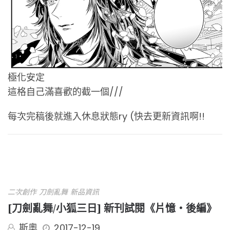
極化安定
這格自己滿喜歡的截一個///
每次完稿後就進入休息狀態ry (快去更新資訊啊!!
二次創作
刀劍亂舞
新品資訊
[刀劍亂舞/小狐三日] 新刊試閱《片憶・後編》
斯奧
2017-12-19