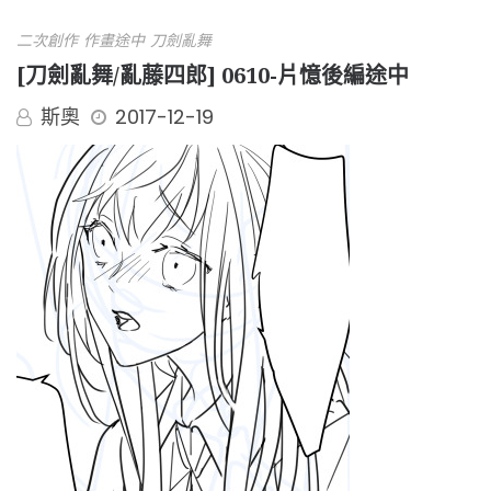
二次創作
作畫途中
刀劍亂舞
[刀劍亂舞/亂藤四郎] 0610-片憶後編途中
斯奧
2017-12-19