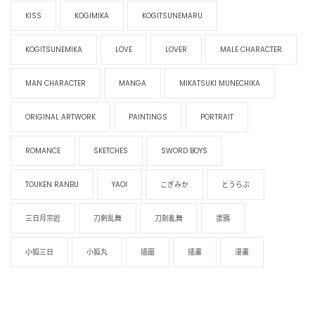
KISS
KOGIMIKA
KOGITSUNEMARU
KOGITSUNEMIKA
LOVE
LOVER
MALE CHARACTER
MAN CHARACTER
MANGA
MIKATSUKI MUNECHIKA
ORIGINAL ARTWORK
PAINTINGS
PORTRAIT
ROMANCE
SKETCHES
SWORD BOYS
TOUKEN RANBU
YAOI
こぎみか
とうらぶ
三日月宗近
刀剣乱舞
刀劍亂舞
塗鴉
小狐三日
小狐丸
插圖
插畫
漫畫