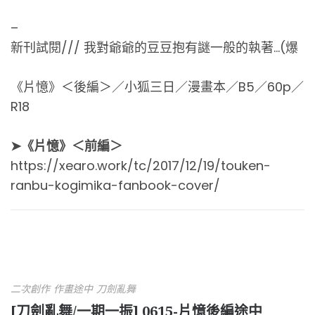
–
新刊試閱/// 我對爺爺的豆豆抱有謎一般的執著…(爆
《片憶》＜後編＞／小狐三日／漫畫本／B5／60p／
R18
➤《片憶》＜前編＞
https://xearo.work/tc/2017/12/19/touken-
ranbu-kogimika-fanbook-cover/
二次創作
作畫途中
刀劍亂舞
[刀劍亂舞/一期一振] 0615-片憶後編途中