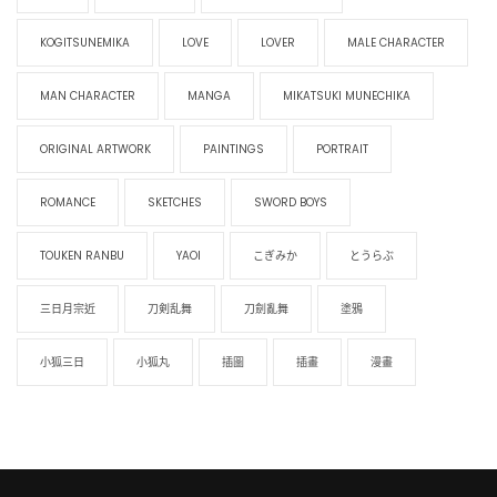
KOGITSUNEMIKA
LOVE
LOVER
MALE CHARACTER
MAN CHARACTER
MANGA
MIKATSUKI MUNECHIKA
ORIGINAL ARTWORK
PAINTINGS
PORTRAIT
ROMANCE
SKETCHES
SWORD BOYS
TOUKEN RANBU
YAOI
こぎみか
とうらぶ
三日月宗近
刀剣乱舞
刀劍亂舞
塗鴉
小狐三日
小狐丸
插圖
插畫
漫畫