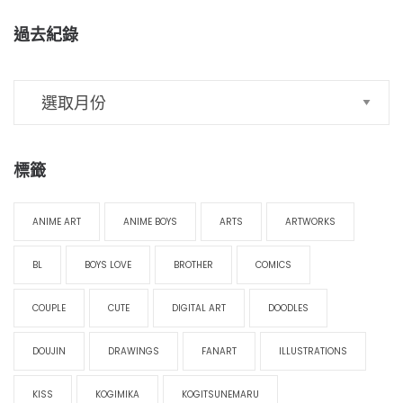
過去紀錄
標籤
ANIME ART
ANIME BOYS
ARTS
ARTWORKS
BL
BOYS LOVE
BROTHER
COMICS
COUPLE
CUTE
DIGITAL ART
DOODLES
DOUJIN
DRAWINGS
FANART
ILLUSTRATIONS
KISS
KOGIMIKA
KOGITSUNEMARU