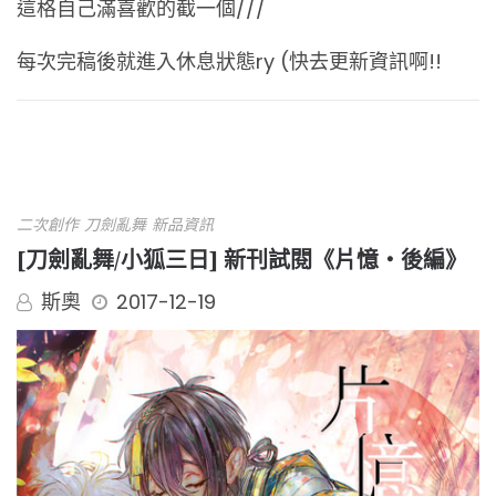
這格自己滿喜歡的截一個///
每次完稿後就進入休息狀態ry (快去更新資訊啊!!
二次創作
刀劍亂舞
新品資訊
[刀劍亂舞/小狐三日] 新刊試閱《片憶・後編》
斯奧
2017-12-19