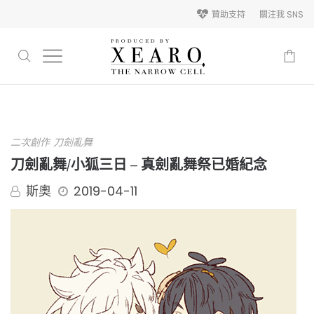
贊助支持
關注我 SNS
-
二次創作
刀劍亂舞
刀劍亂舞/小狐三日 – 真劍亂舞祭已婚紀念
斯奧
2019-04-11