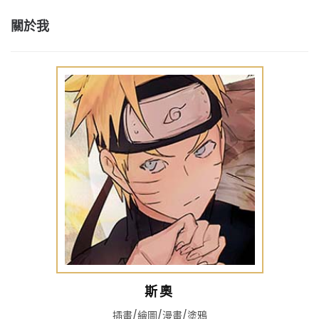
關於我
斯奧
插畫/繪圖/漫畫/塗鴉