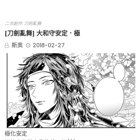
二次創作
刀劍亂舞
[刀劍亂舞] 大和守安定．極
斯奧
2018-02-27
極化安定