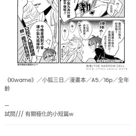
《Kiwame》／小狐三日／漫畫本／A5／16p／全年
齡
—
試閱/// 有關極化的小短篇w