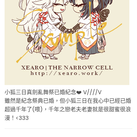
小狐三日真劍亂舞祭已婚紀念❤️ V////V
雖然是紀念祭典已婚，但小狐三日在我心中已經已婚
超過千年了(喂)，千年之戀老夫老妻就是很甜蜜很浪
漫！<333