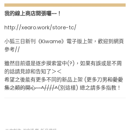
我的線上商店開張囉~~！
http://xearo.work/store-tc/
小狐三日新刊《Kiwame》電子版上架，歡迎到網頁
參考//
雖然目前還是逐步摸索當中(?)，如果有誤或是不周
的話請見諒和告知了＞＜
希望之後能有更多不同的新品上架 (更多刀男
和愛愛
集之類的開心~~^////^
(別這樣) 總之請多多指教！