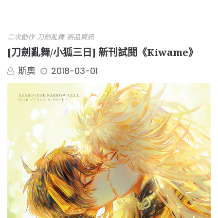
二次創作
刀劍亂舞
新品資訊
[刀劍亂舞/小狐三日] 新刊試閱《Kiwame》
斯奧
2018-03-01