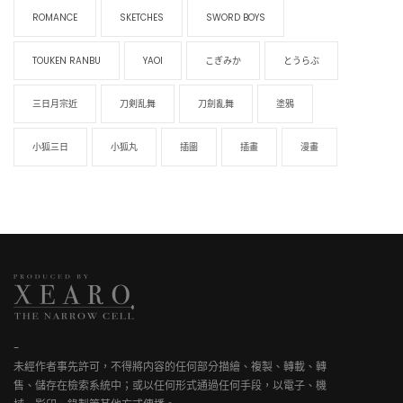
ROMANCE
SKETCHES
SWORD BOYS
TOUKEN RANBU
YAOI
こぎみか
とうらぶ
三日月宗近
刀剣乱舞
刀劍亂舞
塗鴉
小狐三日
小狐丸
插圖
插畫
漫畫
-
未經作者事先許可，不得將内容的任何部分描繪、複製、轉載、轉
售、儲存在檢索系統中；或以任何形式通過任何手段，以電子、機