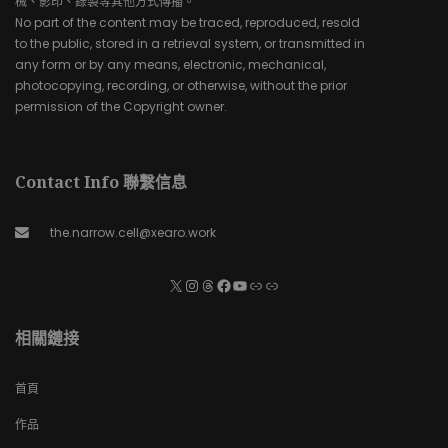
械、影印、錄製等其他方式傳播。
No part of the content may be traced, reproduced, resold
to the public, stored in a retrieval system, or transmitted in
any form or by any means, electronic, mechanical,
photocopying, recording, or otherwise, without the prior
permission of the Copyright owner.
Contact Info 聯繫信息
the.narrow.cell@xearo.work
相關鏈接
首頁
作品