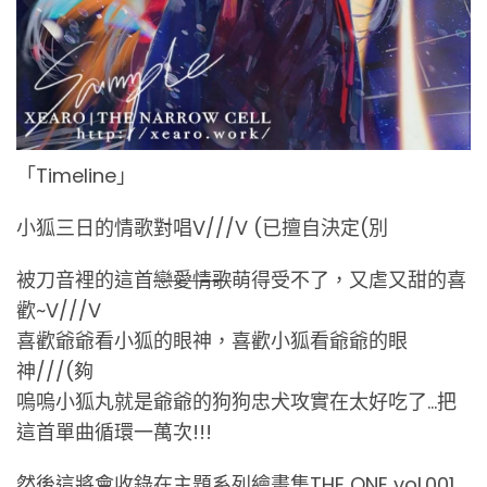
「Timeline」
小狐三日的情歌對唱V///V (已擅自決定(別
被刀音裡的這首
戀愛情歌
萌得受不了，又虐又甜的喜
歡~V///V
喜歡爺爺看小狐的眼神，喜歡小狐看爺爺的眼
神///(夠
嗚嗚小狐丸就是爺爺的狗狗忠犬攻實在太好吃了…把
這首單曲循環一萬次!!!
然後這將會收錄在主題系列繪畫集THE ONE vol.001