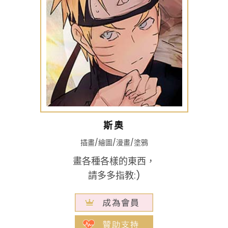
斯奧
插畫/繪圖/漫畫/塗鴉
畫各種各樣的東西，
請多多指教:)