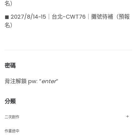
名）
◼︎ 2027/8/14~15｜台北-CWT76｜攤號待補（預報
名）
密碼
背注解鎖 pw: “
enter
“
分類
二次創作
作畫途中