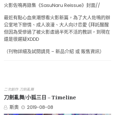
火影佐鳴再錄集《SasuNaru Reissue》封面//
最近有點心血來潮想看火影新篇，為了大人佐鳴的辦
公室地下戀情、成人浪漫、大人向け恋愛 (拜託醒醒
但因為受慘過了被火影虐過半死不活的教訓，到現在
還是很遲疑XDDD
（刊物詳細及試閱請見 –
新品介紹
或
販售資訊
）
二次創作
刀劍亂舞
刀劍亂舞/小狐三日 – Timeline
斯奧
2019-08-08