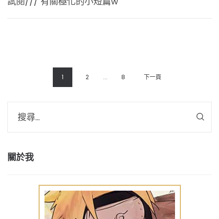
試閱/// 有關極化的小短篇w
1
2
...
8
下一頁
關於我