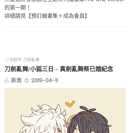
的第一期！
詳細請見【
預訂繪畫集＋成為會員
】
二次創作
刀劍亂舞
刀劍亂舞/小狐三日 – 真劍亂舞祭已婚紀念
斯奧
2019-04-11