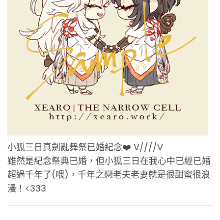
小狐三日真劍亂舞祭已婚紀念❤️ V////V
雖然是紀念祭典已婚，但小狐三日在我心中已經已婚
超過千年了(喂)，千年之戀老夫老妻就是很甜蜜很浪
漫！<333