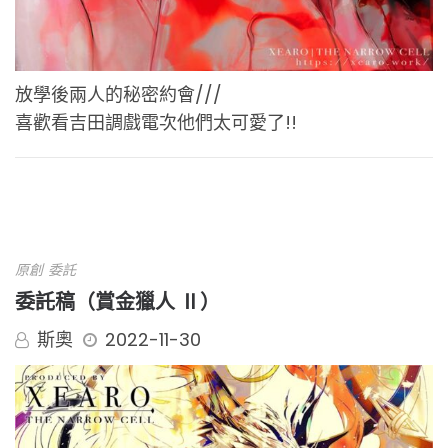
放學後兩人的秘密約會///
喜歡看吉田調戲電次他們太可愛了!!
原創
委託
委託稿（賞金獵人 Ⅱ）
斯奧
2022-11-30