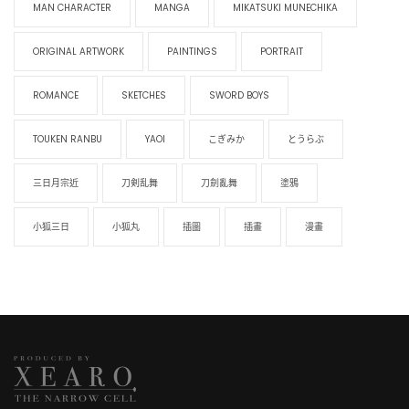
MAN CHARACTER
MANGA
MIKATSUKI MUNECHIKA
ORIGINAL ARTWORK
PAINTINGS
PORTRAIT
ROMANCE
SKETCHES
SWORD BOYS
TOUKEN RANBU
YAOI
こぎみか
とうらぶ
三日月宗近
刀剣乱舞
刀劍亂舞
塗鴉
小狐三日
小狐丸
插圖
插畫
漫畫