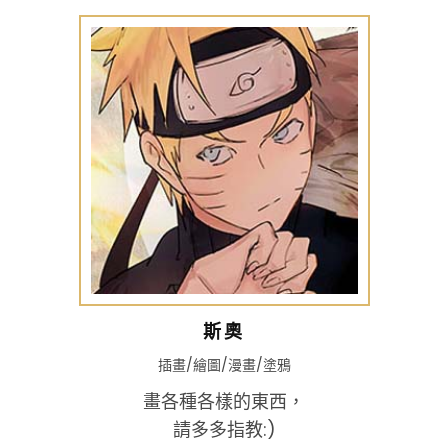
斯奧
插畫/繪圖/漫畫/塗鴉
畫各種各樣的東西，
請多多指教:)