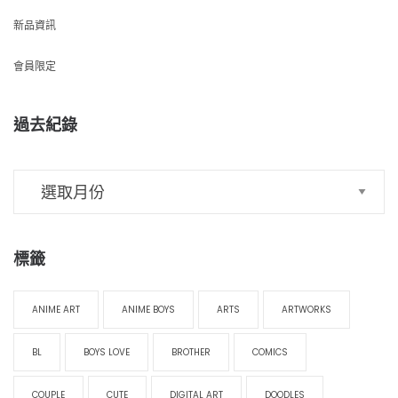
新品資訊
會員限定
過去紀錄
標籤
ANIME ART
ANIME BOYS
ARTS
ARTWORKS
BL
BOYS LOVE
BROTHER
COMICS
COUPLE
CUTE
DIGITAL ART
DOODLES