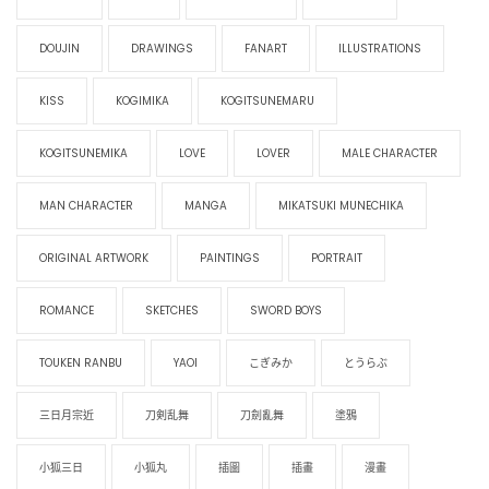
DOUJIN
DRAWINGS
FANART
ILLUSTRATIONS
KISS
KOGIMIKA
KOGITSUNEMARU
KOGITSUNEMIKA
LOVE
LOVER
MALE CHARACTER
MAN CHARACTER
MANGA
MIKATSUKI MUNECHIKA
ORIGINAL ARTWORK
PAINTINGS
PORTRAIT
ROMANCE
SKETCHES
SWORD BOYS
TOUKEN RANBU
YAOI
こぎみか
とうらぶ
三日月宗近
刀剣乱舞
刀劍亂舞
塗鴉
小狐三日
小狐丸
插圖
插畫
漫畫