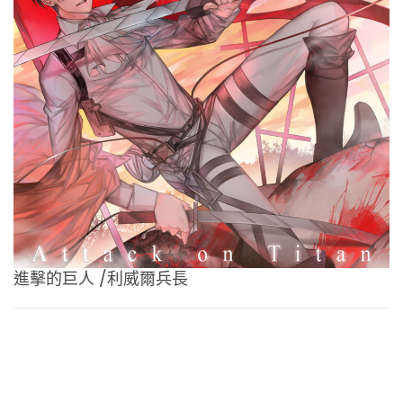
進擊的巨人 /利威爾兵長