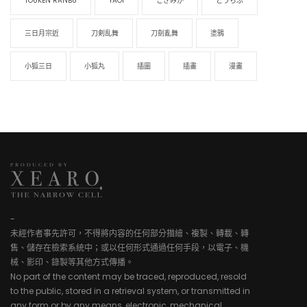
TOUKEN RANBU
YAOI
こぎみか
とうらぶ
三日月宗近
刀剣乱舞
刀劍亂舞
塗鴉
小狐三日
小狐丸
插圖
插畫
漫畫
-
未經作者事先許可，不得將内容的任何部分描繪、複製、轉載、轉
售、儲存在檢索系統中；或以任何形式通過任何手段，以電子、機
械、影印、錄製等其他方式傳播。
No part of the content may be traced, reproduced, resold
to the public, stored in a retrieval system, or transmitted in
any form or by any means, electronic, mechanical,