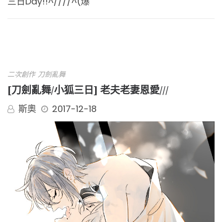
三日Day!!^////^(爆
二次創作
刀劍亂舞
[刀劍亂舞/小狐三日] 老夫老妻恩愛///
斯奧
2017-12-18