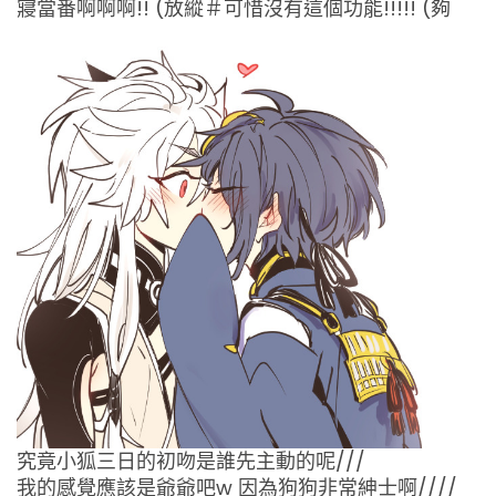
寢當番啊啊啊!! (放縱＃可惜沒有這個功能!!!!! (夠
究竟小狐三日的初吻是誰先主動的呢///
我的感覺應該是爺爺吧w 因為狗狗非常紳士啊////