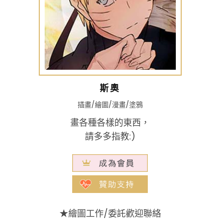
斯奧
插畫/繪圖/漫畫/塗鴉
畫各種各樣的東西，
請多多指教:)
★繪圖工作/委託歡迎聯絡