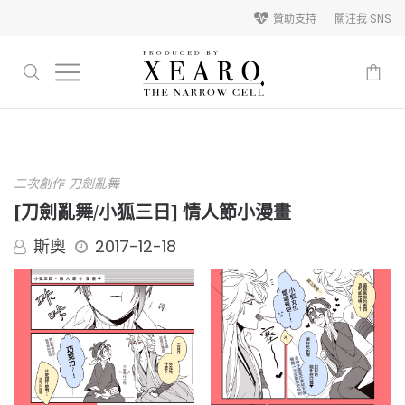
贊助支持
關注我 SNS
-
二次創作
刀劍亂舞
[刀劍亂舞/小狐三日] 情人節小漫畫
斯奧
2017-12-18