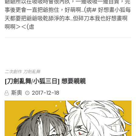
爺爺所以在吸吸時會很內疚，一邊吸吸一邊自責，完
事後更會一直把爺抱住，好萌啊…(病# 好想畫小狐每
天都要把爺爺吸乾舔淨的本…但碎刀本我也好想畫啊
啊啊＞＜(虐
二次創作
刀劍亂舞
[刀劍亂舞/小狐三日] 想要親親
斯奧
2017-12-18