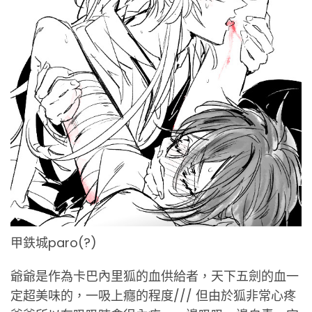
甲鉄城paro(?)
爺爺是作為卡巴內里狐的血供給者，天下五劍的血一
定超美味的，一吸上癮的程度/// 但由於狐非常心疼