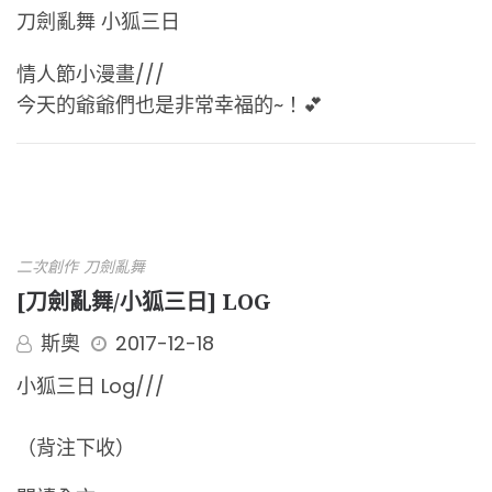
刀劍亂舞 小狐三日
情人節小漫畫///
今天的爺爺們也是非常幸福的~！💕
二次創作
刀劍亂舞
[刀劍亂舞/小狐三日] LOG
斯奧
2017-12-18
小狐三日 Log///
（背注下收）