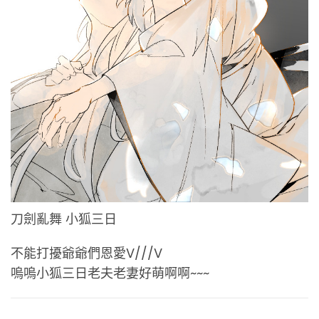
刀劍亂舞 小狐三日
不能打擾爺爺們恩愛V///V
嗚嗚小狐三日老夫老妻好萌啊啊~~~