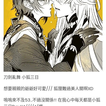
刀劍亂舞 小狐三日
想要親親的爺爺好可愛/// 狐狸難過美人關啊XD
嗚嗚來不及53…不過沒關係!! 在我心中每天都是小狐