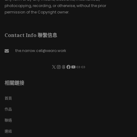
photocopying, recording, or otherwise, without the prior
permission of the Copyright owner.
Contact Info 聯繫信息
the.narrow.cell@xearo.work
相關鏈接
首頁
作品
聯絡
連結