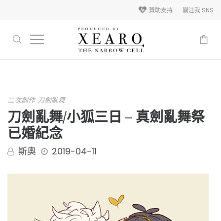
贊助支持
關注我 SNS
-
二次創作
刀劍亂舞
刀劍亂舞/小狐三日 – 真劍亂舞祭
已婚紀念
斯奧
2019-04-11