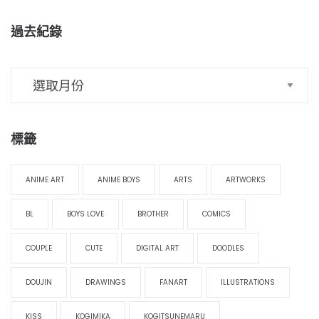
過去紀錄
標籤
ANIME ART
ANIME BOYS
ARTS
ARTWORKS
BL
BOYS LOVE
BROTHER
COMICS
COUPLE
CUTE
DIGITAL ART
DOODLES
DOUJIN
DRAWINGS
FANART
ILLUSTRATIONS
KISS
KOGIMIKA
KOGITSUNEMARU