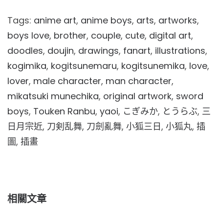
Tags:
anime art
,
anime boys
,
arts
,
artworks
,
boys love
,
brother
,
couple
,
cute
,
digital art
,
doodles
,
doujin
,
drawings
,
fanart
,
illustrations
,
kogimika
,
kogitsunemaru
,
kogitsunemika
,
love
,
lover
,
male character
,
man character
,
mikatsuki munechika
,
original artwork
,
sword
boys
,
Touken Ranbu
,
yaoi
,
こぎみか
,
とうらぶ
,
三
日月宗近
,
刀剣乱舞
,
刀劍亂舞
,
小狐三日
,
小狐丸
,
插
圖
,
插畫
相關文章