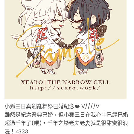
小狐三日真劍亂舞祭已婚紀念❤️ V////V
雖然是紀念祭典已婚，但小狐三日在我心中已經已婚
超過千年了(喂)，千年之戀老夫老妻就是很甜蜜很浪
漫！<333