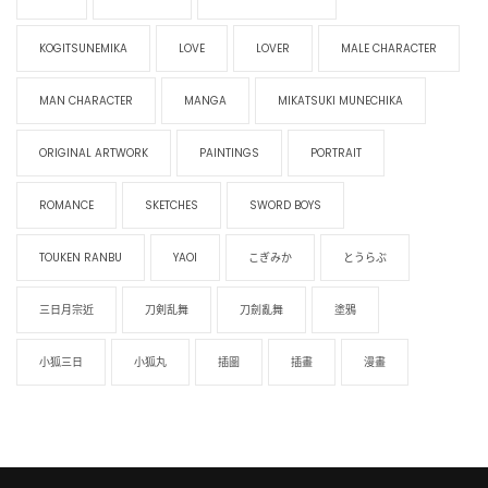
KOGITSUNEMIKA
LOVE
LOVER
MALE CHARACTER
MAN CHARACTER
MANGA
MIKATSUKI MUNECHIKA
ORIGINAL ARTWORK
PAINTINGS
PORTRAIT
ROMANCE
SKETCHES
SWORD BOYS
TOUKEN RANBU
YAOI
こぎみか
とうらぶ
三日月宗近
刀剣乱舞
刀劍亂舞
塗鴉
小狐三日
小狐丸
插圖
插畫
漫畫