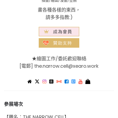
插畫/繪圖/漫畫/塗鴉
畫各種各樣的東西，
請多多指教:)
★繪圖工作/委託歡迎聯絡
[電郵]
the.narrow.cell@xearo.work
參展場次
【攤名：THE NARROW CELL】