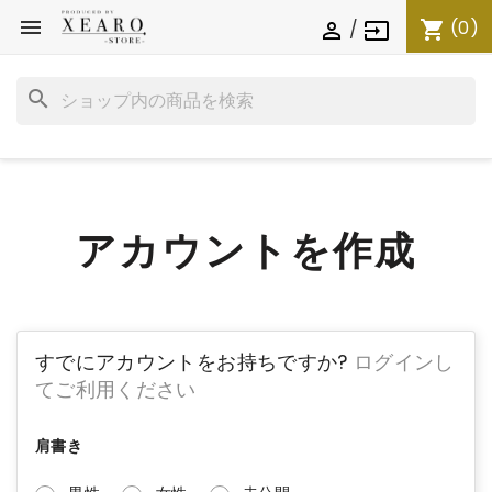

(0)
shopping_cart
/

input
search
アカウントを作成
すでにアカウントをお持ちですか?
ログインし
てご利用ください
肩書き