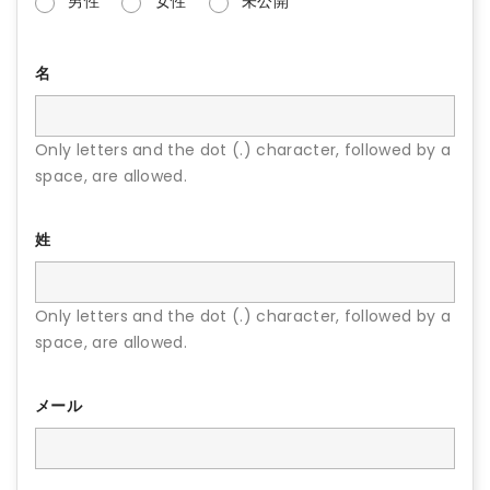
男性
女性
未公開
名
Only letters and the dot (.) character, followed by a
space, are allowed.
姓
Only letters and the dot (.) character, followed by a
space, are allowed.
メール